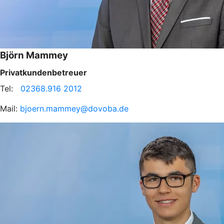
Björn Mammey
Privatkundenbetreuer
Tel:
02368.916 2012
Mail:
bjoern.mammey@dovoba.de