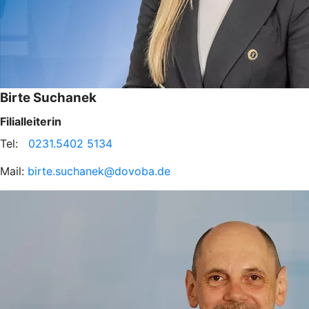
Birte Suchanek
Filialleiterin
Tel:
0231.5402 5134
Mail:
birte.suchanek@dovoba.de