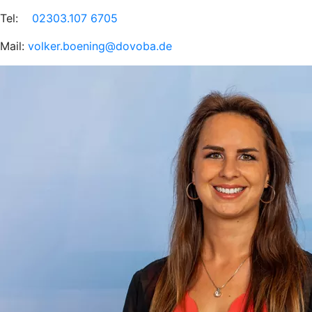
Tel:
02303.107 6705
Mail:
volker.boening@dovoba.de