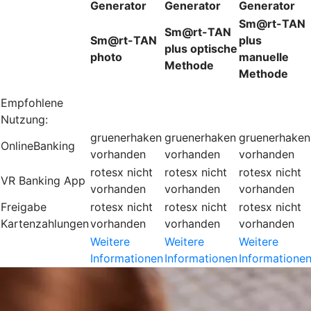
Generator
Generator
Generator
Sm@rt-TAN
Sm@rt-TAN
Sm@rt-TAN
plus
plus optische
photo
manuelle
Methode
Methode
Empfohlene
Nutzung:
gruenerhaken
gruenerhaken
gruenerhaken
OnlineBanking
vorhanden
vorhanden
vorhanden
rotesx
nicht
rotesx
nicht
rotesx
nicht
VR Banking App
vorhanden
vorhanden
vorhanden
Freigabe
rotesx
nicht
rotesx
nicht
rotesx
nicht
Kartenzahlungen
vorhanden
vorhanden
vorhanden
Weitere
Weitere
Weitere
Informationen
Informationen
Informatione